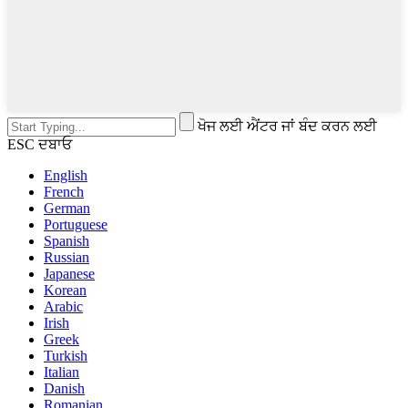
ਖੋਜ ਲਈ ਐਂਟਰ ਜਾਂ ਬੰਦ ਕਰਨ ਲਈ
ESC ਦਬਾਓ
English
French
German
Portuguese
Spanish
Russian
Japanese
Korean
Arabic
Irish
Greek
Turkish
Italian
Danish
Romanian