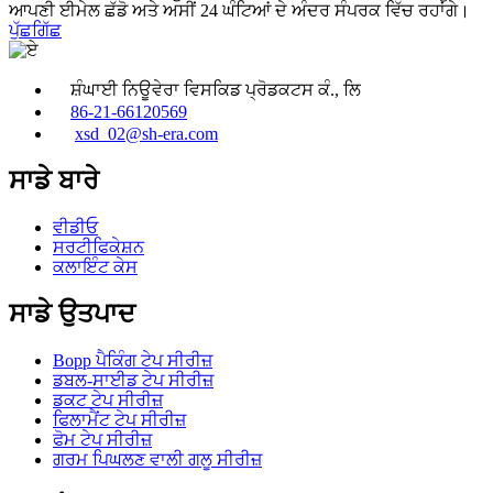
ਆਪਣੀ ਈਮੇਲ ਛੱਡੋ ਅਤੇ ਅਸੀਂ 24 ਘੰਟਿਆਂ ਦੇ ਅੰਦਰ ਸੰਪਰਕ ਵਿੱਚ ਰਹਾਂਗੇ।
ਪੁੱਛਗਿੱਛ
ਸ਼ੰਘਾਈ ਨਿਊਵੇਰਾ ਵਿਸਕਿਡ ਪ੍ਰੋਡਕਟਸ ਕੰ., ਲਿ
86-21-66120569
xsd_02@sh-era.com
ਸਾਡੇ ਬਾਰੇ
ਵੀਡੀਓ
ਸਰਟੀਫਿਕੇਸ਼ਨ
ਕਲਾਇੰਟ ਕੇਸ
ਸਾਡੇ ਉਤਪਾਦ
Bopp ਪੈਕਿੰਗ ਟੇਪ ਸੀਰੀਜ਼
ਡਬਲ-ਸਾਈਡ ਟੇਪ ਸੀਰੀਜ਼
ਡਕਟ ਟੇਪ ਸੀਰੀਜ਼
ਫਿਲਾਮੈਂਟ ਟੇਪ ਸੀਰੀਜ਼
ਫੋਮ ਟੇਪ ਸੀਰੀਜ਼
ਗਰਮ ਪਿਘਲਣ ਵਾਲੀ ਗਲੂ ਸੀਰੀਜ਼